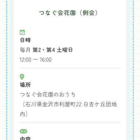
つなぐ会花園（例会）
日時
毎月
第2・第4 土曜日
12:00 〜 16:00
場所
つなぐ会花園のおうち
（石川県金沢市利屋町22 日吉ケ丘団地
内）
内容