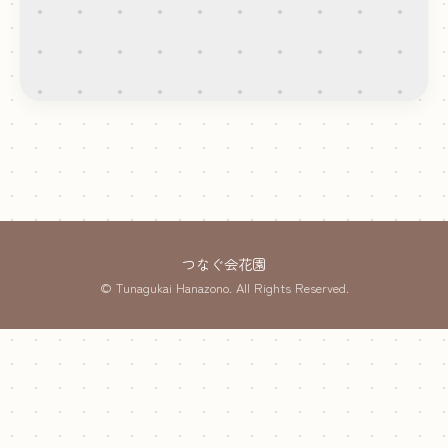
つなぐ会花園
© Tunagukai Hanazono. All Rights Reserved.